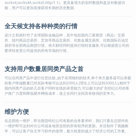
socks4,socks4A,socks5,http/1.1)。更具备强大的实时数据和盘后补数据功
能，用户可以更加直接获得长期的历史数据。
全天候支持各种种类的行情
设计之初就针对了全球国际金融品种，其中包括国内三家期货（商品）交易
所、纽约商品交易所、芝加哥商品交易所、伦敦金属交易所、伦敦国际石油交
易所等全部商品期货行情。倚天财经同时提供行情转发服务,可以根据贵公司的
要求转发贵公司提供的所有市场的行情。
支持用户数量居同类产品之首
可以在同类产品中进行任意比较.,由于采用独到的技术,单个倚天服务器可以承载
的客户终端数量已经实际考验可以达到2000人(理论上可以达到3000人),相对于
国内同类产品的的几百客户同时在线的承受能力,可以极大的扩充经纪公司的客
户推广力度和降低硬件网络成本，使之在同行业间具有较强的竞争力。
维护方便
在总部统一维护，即当期货经纪公司有新的业务要求时，我们只要在总部作统
一维护即可达到对分公司或各地营业部的所有程序的更新。并且制作了视频教
学，可以让客户自主学习软件的使用，最大程度的减少了经济公司的工作量。